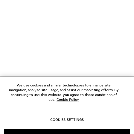
NEWSLETTER
SERVIZIO DI ASSISTENZA CLIENTI
L'AZIENDA
SEGUICI
We use cookies and similar technologies to enhance site
BOUTIQUE
navigation, analyze site usage, and assist our marketing efforts. By
continuing to use this website, you agree to these conditions of
use.
Cookie Policy
.
CONTATTACI
COOKIES SETTINGS
© 2026 Balenciaga