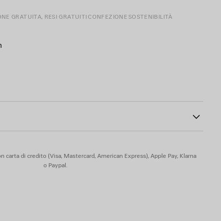
ONE GRATUITA, RESI GRATUITI
CONFEZIONE
SOSTENIBILITÀ
m
m
te in acetato con strass
are
0
BB argento lucido con strass
lente destra
ca
n carta di credito (Visa, Mastercard, American Express), Apple Pay, Klarna
o Paypal.