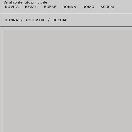
Vai al contenuto principale
NOVITÀ
REGALI
BORSE
DONNA
UOMO
SCOPRI
close the banner
DONNA
ACCESSORI
OCCHIALI
i
i
i
i
i
i