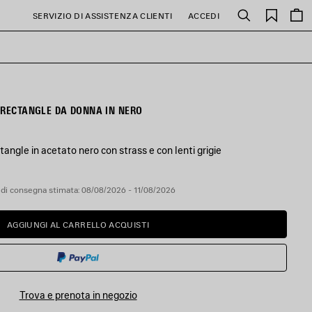
PREFE
SERVIZIO DI ASSISTENZA CLIENTI
ACCEDI
Cerca
OCCHIALI DA SOLE DYNASTY RECTANGLE DA DONNA IN NERO
angle in acetato nero con strass e con lenti grigie
 di consegna stimata: 08/08/2026 - 11/08/2026
AGGIUNGI AL CARRELLO ACQUISTI
AGGIUNGI
SELEZIONA
AL
UNA
CARRELLO
TAGLIA
ACQUISTI
Trova e prenota in negozio