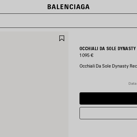
SALVA
NEI
PREFERITI
1 095 €
Occhiali Da Sole Dynasty Rect
COLORI
:
Data
NERO
Nero