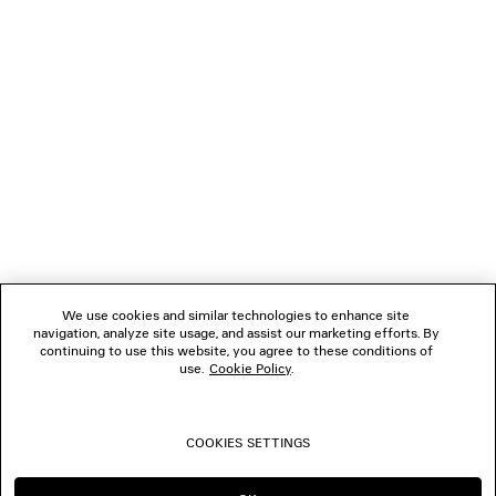
NEWSLETTER
SERVIZIO DI ASSISTENZA CLIENTI
L'AZIENDA
SEGUICI
We use cookies and similar technologies to enhance site
BOUTIQUE
navigation, analyze site usage, and assist our marketing efforts. By
continuing to use this website, you agree to these conditions of
use.
Cookie Policy
.
CONTATTACI
COOKIES SETTINGS
© 2026 Balenciaga