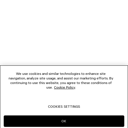
NEWSLETTER
SERVIZIO DI ASSISTENZA CLIENTI
L'AZIENDA
We use cookies and similar technologies to enhance site
navigation, analyze site usage, and assist our marketing efforts. By
SEGUICI
continuing to use this website, you agree to these conditions of
use.
Cookie Policy
.
BOUTIQUE
COOKIES SETTINGS
CONTATTACI
OK
CONTINUA SU IT
PASSA A US
© 2026 Balenciaga