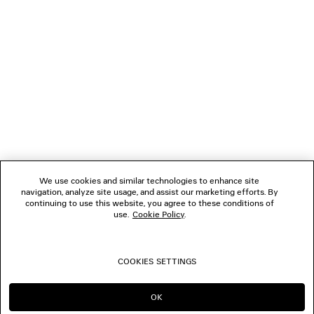
NEWSLETTER
SERVIZIO DI ASSISTENZA CLIENTI
L'AZIENDA
We use cookies and similar technologies to enhance site
navigation, analyze site usage, and assist our marketing efforts. By
SEGUICI
continuing to use this website, you agree to these conditions of
use.
Cookie Policy
.
BOUTIQUE
COOKIES SETTINGS
CONTATTACI
OK
CONTINUA SU IT
PASSA A US
© 2026 Balenciaga