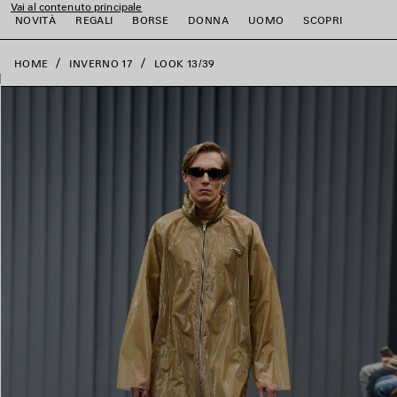
Vai al contenuto principale
close the banner
NOVITÀ
REGALI
BORSE
DONNA
UOMO
SCOPRI
HOME
INVERNO 17
LOOK 13/39
i
i
i
i
i
i