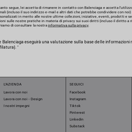
nto segue, lei accetta di rimanere in contatto con Balenciaga e accetta l’utilizz
nali (incluso il suo indirizzo e-mail e altri dati che potrebbe condividere con noi) 
nalizzati in merito alle nostre ultime collezioni, iniziative, eventi, prodotti e ser
i sulle nostre pratiche in materia di privacy sui suoi diritti (incluso il diritto a rit
hiamo di consultare la nostra
informativa sulla privacy
.
 Balenciaga eseguirà una valutazione sulla base delle informazioni r
filatura).
*
L'AZIENDA
SEGUICI
Lavora con noi
Facebook
Lavora con noi - Design
Instagram
I nostri impegni
Tiktok
Pinterest
Linkedin
Substack