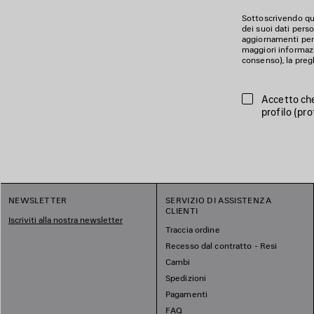
Sottoscrivendo qua
dei suoi dati perso
aggiornamenti perso
maggiori informazion
consenso), la preg
Accetto che
profilo (pro
NEWSLETTER
SERVIZIO DI ASSISTENZA
CLIENTI
Iscriviti alla nostra newsletter
Traccia ordine
Recesso dal contratto - Resi
Cambi
Spedizioni
Pagamenti
FAQ