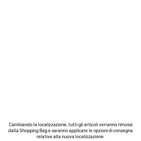
0
BORSA A TRACOLLA LE CAGOLE XS
2 250 €
VEDI TUTTI I LOOK
Cambiando la localizzazione, tutti gli articoli verranno rimossi
ISCRIVITI A BALENCIAGA
dalla Shopping Bag e saranno applicate le opzioni di consegna
relative alla nuova localizzazione.
E-mail
*
*
obbligatorio