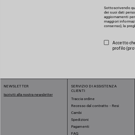
Sottoscrivendo qua
dei suoi dati perso
aggiornamenti perso
maggiori informazion
consenso), la preg
Accetto che
profilo (pro
NEWSLETTER
SERVIZIO DI ASSISTENZA
CLIENTI
Iscriviti alla nostra newsletter
Traccia ordine
Recesso dal contratto - Resi
Cambi
Spedizioni
Pagamenti
FAQ