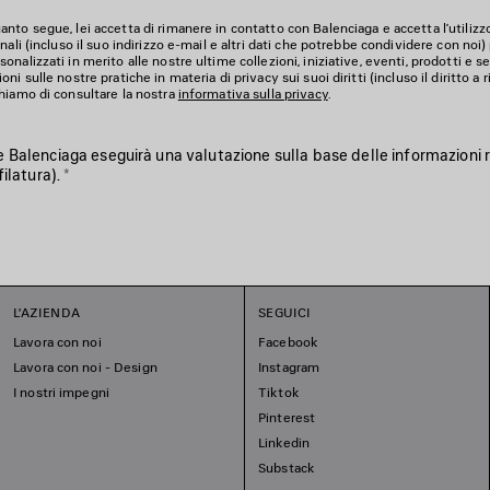
nto segue, lei accetta di rimanere in contatto con Balenciaga e accetta l’utilizz
nali (incluso il suo indirizzo e-mail e altri dati che potrebbe condividere con noi) 
nalizzati in merito alle nostre ultime collezioni, iniziative, eventi, prodotti e ser
i sulle nostre pratiche in materia di privacy sui suoi diritti (incluso il diritto a rit
hiamo di consultare la nostra
informativa sulla privacy
.
 Balenciaga eseguirà una valutazione sulla base delle informazioni r
filatura).
*
L'AZIENDA
SEGUICI
Lavora con noi
Facebook
Lavora con noi - Design
Instagram
I nostri impegni
Tiktok
Pinterest
Linkedin
Substack