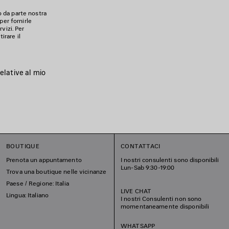
o da parte nostra
per fornirle
vizi. Per
irare il
elative al mio
BOUTIQUE
CONTATTACI
Prenota un appuntamento
I nostri consulenti sono disponibili
Lun-Sab 9:30-19:00
Trova una boutique nelle vicinanze
Paese / Regione: Italia
LIVE CHAT
Lingua: Italiano
I nostri Consulenti non sono
momentaneamente disponibili
WHATSAPP