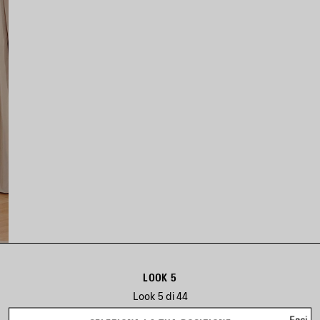
LOOK 5
Look 5 di 44
Esci