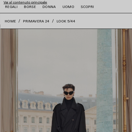
Vai al contenuto principale
close the banner
REGALI
BORSE
DONNA
UOMO
SCOPRI
HOME
PRIMAVERA 24
LOOK 5/44
i
i
i
i
i