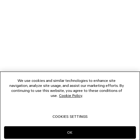
NEWSLETTER
SERVIZIO DI ASSISTENZA CLIENTI
L'AZIENDA
We use cookies and similar technologies to enhance site
navigation, analyze site usage, and assist our marketing efforts. By
SEGUICI
continuing to use this website, you agree to these conditions of
use.
Cookie Policy
.
BOUTIQUE
COOKIES SETTINGS
CONTATTACI
OK
CONTINUA SU IT
PASSA A US
© 2026 Balenciaga