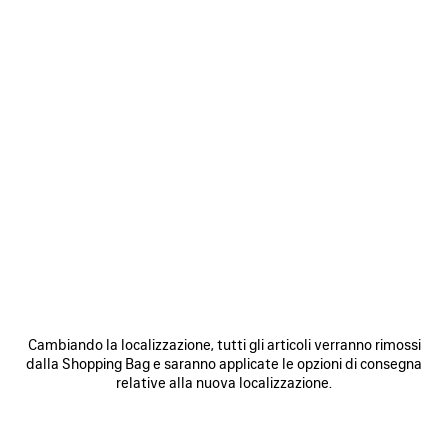
VEDI TUTTI I LOOK
ISCRIVITI A BALENCIAGA
E-mail
*
*
obbligatorio
Cambiando la localizzazione, tutti gli articoli verranno rimossi
dalla Shopping Bag e saranno applicate le opzioni di consegna
relative alla nuova localizzazione.
ISCRIVITI