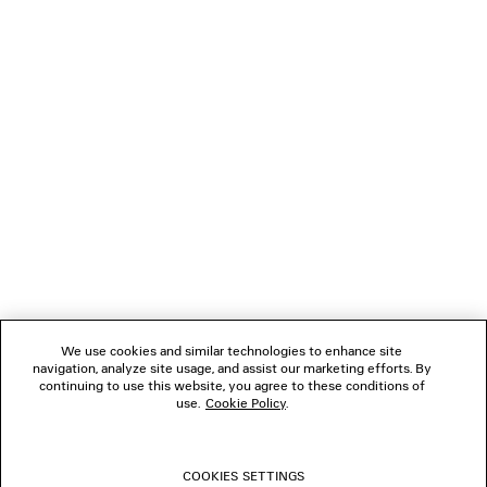
SCOPRI DI PIÙ
NEWSLETTER
SERVIZIO DI ASSISTENZA CLIENTI
L'AZIENDA
We use cookies and similar technologies to enhance site
navigation, analyze site usage, and assist our marketing efforts. By
SEGUICI
continuing to use this website, you agree to these conditions of
use.
Cookie Policy
.
BOUTIQUE
COOKIES SETTINGS