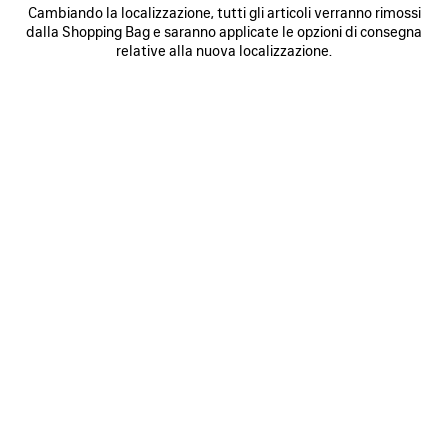
Cambiando la localizzazione, tutti gli articoli verranno rimossi
dalla Shopping Bag e saranno applicate le opzioni di consegna
relative alla nuova localizzazione.
LE DIX PARFUM
RICARICA
260 €