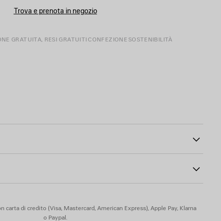
TAGLIA
Trova e prenota in negozio
ONE GRATUITA, RESI GRATUITI
CONFEZIONE
SOSTENIBILITÀ
ssico
007
one Balenciaga
iaga in pelle grigia sul retro
liammide, 5% elastan
n carta di credito (Visa, Mastercard, American Express), Apple Pay, Klarna
o Paypal.