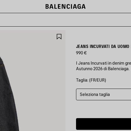
SALVA
NEI
PREFERITI
JEANS INCURVATI DA UOMO 
990 €
I Jeans Incurvati in denim gr
Autunno 2026 di Balenciaga.
Taglia: (FR/EUR)
COLORI
:
INDACO
GREZZO
Seleziona taglia
Indaco
Grezzo
Data
di
consegna
stimata: