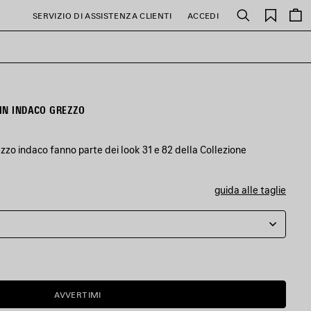
PREFE
SERVIZIO DI ASSISTENZA CLIENTI
ACCEDI
Cerca
IN INDACO GREZZO
ezzo indaco fanno parte dei look 31 e 82 della Collezione
guida alle taglie
AVVERTIMI
AVVERTIMI
SELEZIONA
LA