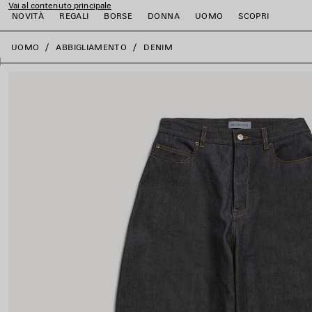
Vai al contenuto principale
NOVITÀ
REGALI
BORSE
DONNA
UOMO
SCOPRI
close the banner
UOMO
ABBIGLIAMENTO
DENIM
i
i
i
i
i
i