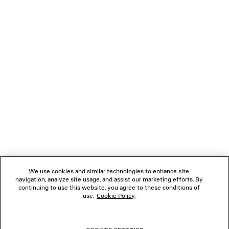
1 700 €
1 490 €
NEWSLETTER
SERVIZIO DI ASSISTENZA CLIENTI
L'AZIENDA
SEGUICI
We use cookies and similar technologies to enhance site
BOUTIQUE
navigation, analyze site usage, and assist our marketing efforts. By
continuing to use this website, you agree to these conditions of
use.
Cookie Policy
.
CONTATTACI