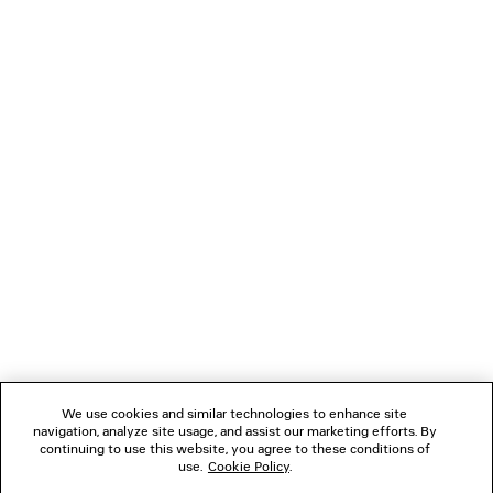
PANTALONI SARTORIALI SLIM
Runway
1 100 €
NEWSLETTER
SERVIZIO DI ASSISTENZA CLIENTI
L'AZIENDA
SEGUICI
We use cookies and similar technologies to enhance site
BOUTIQUE
navigation, analyze site usage, and assist our marketing efforts. By
continuing to use this website, you agree to these conditions of
use.
Cookie Policy
.