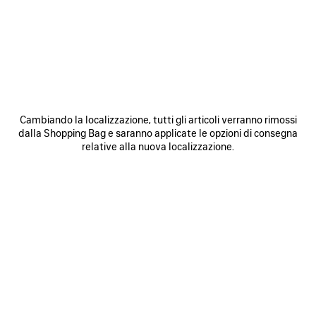
FINALIZZA L'ORDINE
ANNULLARE UN ORDINE
IMPORTO ADDEBITATO INFERIORE A QUELLO DEL MIO ORDINE
INIZIALE
Cambiando la localizzazione, tutti gli articoli verranno rimossi
dalla Shopping Bag e saranno applicate le opzioni di consegna
IVA E FATTURAZIONE
relative alla nuova localizzazione.
ARTICOLI IN PRE-ORDINE
OPZIONE REGALO
LA RETE DI DISTRIBUZIONE DI BALENCIAGA