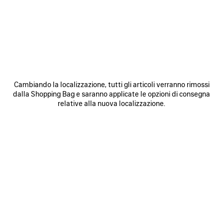
FINALIZZA L'ORDINE
ANNULLARE UN ORDINE
IMPORTO ADDEBITATO INFERIORE A QUELLO DEL MIO ORDINE
INIZIALE
Cambiando la localizzazione, tutti gli articoli verranno rimossi
dalla Shopping Bag e saranno applicate le opzioni di consegna
IVA E FATTURAZIONE
relative alla nuova localizzazione.
ARTICOLI IN PRE-ORDINE
OPZIONE REGALO
LA RETE DI DISTRIBUZIONE DI BALENCIAGA