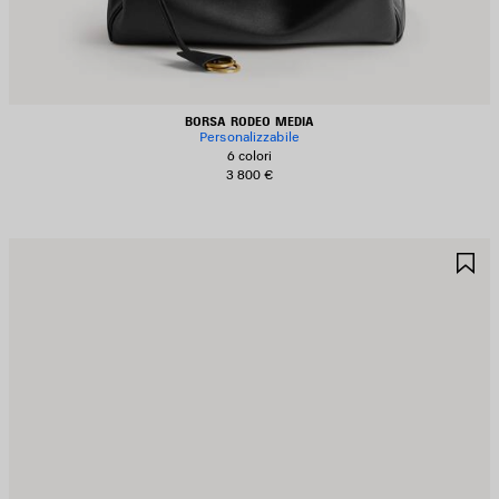
BORSA RODEO MEDIA
Personalizzabile
6 colori
3 800 €
ALVA
S
EI
NE
REFERITI
PR