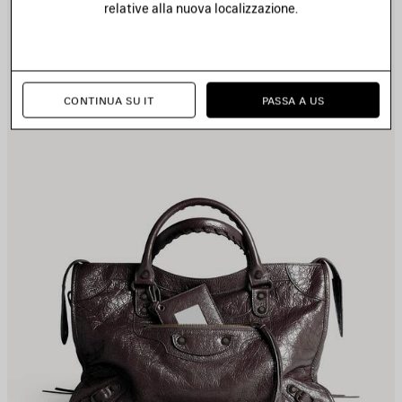
relative alla nuova localizzazione.
EI
NE
REFERITI
PR
CONTINUA SU IT
PASSA A US