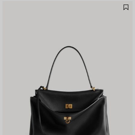
ALVA
S
EI
NE
REFERITI
PR