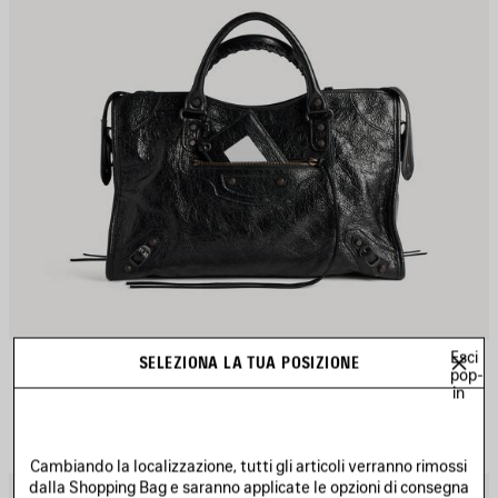
Esci
BORSA LE CITY MEDIA
SELEZIONA LA TUA POSIZIONE
Personalizzabile
pop-
6 colori
in
2 490 €
Cambiando la localizzazione, tutti gli articoli verranno rimossi
dalla Shopping Bag e saranno applicate le opzioni di consegna
ALVA
S