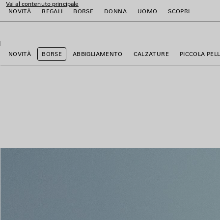
Vai al contenuto principale
NOVITÀ
REGALI
BORSE
DONNA
UOMO
SCOPRI
close the banner
i
i
i
i
i
i
NOVITÀ
BORSE
ABBIGLIAMENTO
CALZATURE
PICCOLA PEL