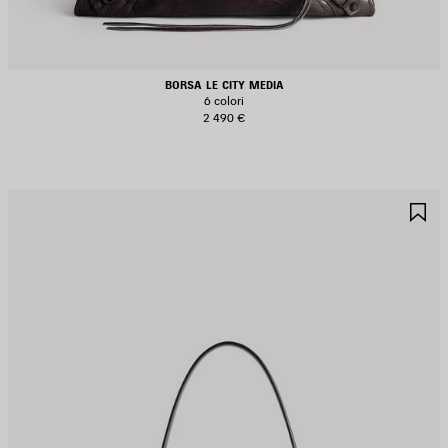
BORSA LE CITY MEDIA
6 colori
2 490 €
ALVA
S
EI
NE
REFERITI
PR