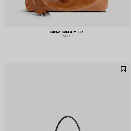
BORSA RODEO MEDIA
3 900 €
S
N
P