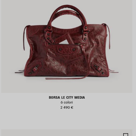
BORSA LE CITY MEDIA
6 colori
2 490 €
ALVA
SA