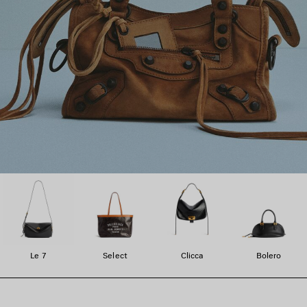
Le 7
Select
Clicca
Bolero