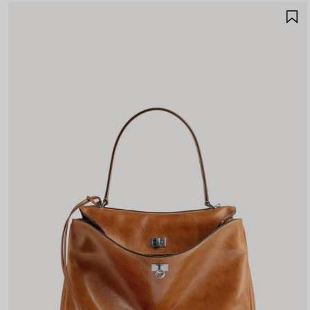
S
N
P