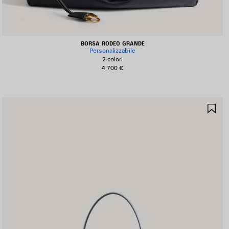
BORSA RODEO GRANDE
Personalizzabile
2 colori
4 700 €
ALVA
SA
I
NE
EFERITI
PR