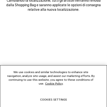
Cambiando la localizzazione, tutti gli articoli verranno rimossi
dalla Shopping Bag e saranno applicate le opzioni di consegna
relative alla nuova localizzazione.
NEWSLETTER
SERVIZIO DI ASSISTENZA CLIENTI
L'AZIENDA
We use cookies and similar technologies to enhance site
navigation, analyze site usage, and assist our marketing efforts. By
SEGUICI
continuing to use this website, you agree to these conditions of
use.
Cookie Policy
.
BOUTIQUE
COOKIES SETTINGS
CONTATTACI