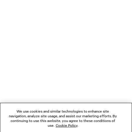
Puoi pagare in maniera sicura con carta di credito (Visa, Mastercard, American
Express), Apple Pay, Klarna o Paypal.
NEWSLETTER
SERVIZIO DI ASSISTENZA CLIENTI
L'AZIENDA
SEGUICI
We use cookies and similar technologies to enhance site
BOUTIQUE
navigation, analyze site usage, and assist our marketing efforts. By
continuing to use this website, you agree to these conditions of
use.
Cookie Policy
.