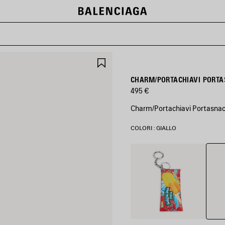
SALVA
NEI
PREFERITI
CHARM/PORTACHIAVI PORTA
495 €
Charm/Portachiavi Portasnack 
COLORI : GIALLO
Giallo
Rosso