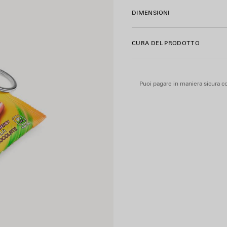
• Vari anelli da agganciare al
DIMENSIONI
• Fabbricato in Italia
CURA DEL PRODOTTO
Materiale: pelle di vitello
Puoi pagare in maniera sicura co