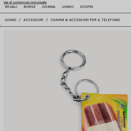
Vai al contenuto principale
REGALI
BORSE
DONNA
UOMO
SCOPRI
close the banner
UOMO
ACCESSORI
CHARM & ACCESSORI PER IL TELEFONO
i
i
i
i
i