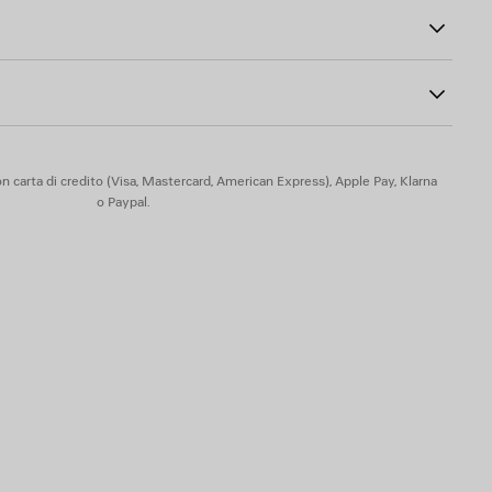
la borsa o da utilizzare come portachiavi
n carta di credito (Visa, Mastercard, American Express), Apple Pay, Klarna
o Paypal.