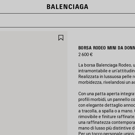
SALVA
NEI
PREFERITI
BORSA RODEO MINI DA DON
2 600 €
La borsa Balenciaga Rodeo, un
intramontabile e un'attitudin
Realizzata in lussuosa pelle r
morbidezza, rivelandosi un ac
Con una patta aperta integra
profili morbidi, un pannello c
con elegante dettaglio annod
a tracolla, a spalla o a mano
rimovibile e finiture raffina
una raffinatezza contempora
mano di lusso più distintive 
Per un tocco personale unico,