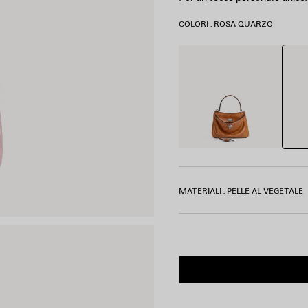
COLORI : ROSA QUARZO
Rosa
Marrone
Quar
Chiaro
MATERIALI : PELLE AL VEGETALE
Data
di
consegna
stimata:
07/08/2026
-