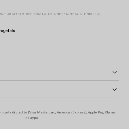
ONE GRATUITA, RESI GRATUITI
CONFEZIONE
SOSTENIBILITÀ
 vegetale
l manico
bile
oppio anello a spirale
43
n carta di credito (Visa, Mastercard, American Express), Apple Pay, Klarna
o Paypal.