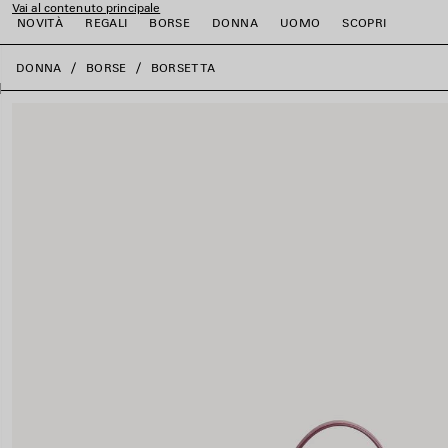
Vai al contenuto principale
NOVITÀ
REGALI
BORSE
DONNA
UOMO
SCOPRI
close the banner
DONNA
BORSE
BORSETTA
i
i
i
i
i
i