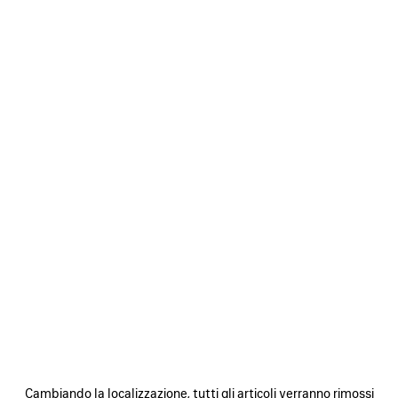
BORSA LE CITY MINI DA DONNA IN BIANCO/MULTICOLORE
1 950 €
Borsa Le City Mini in pelle di agnello Arena bianca e multicolore
con motivo stampato cute stickers, finiture ottone
COLORI
MATERIALI : PELLE TESTURIZZATA
:
BIANCO/MULTICOLORE
Bianco/Multicolore
Data di consegna stimata: 08/08/2026 - 11/08/2026
AGGIUNGI AL CARRELLO ACQUISTI
AGGIUNGI
SELEZIONA
AL
UNA
CARRELLO
TAGLIA
ACQUISTI
Cambiando la localizzazione, tutti gli articoli verranno rimossi