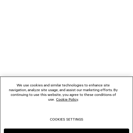
NEWSLETTER
SERVIZIO DI ASSISTENZA CLIENTI
L'AZIENDA
SEGUICI
We use cookies and similar technologies to enhance site
BOUTIQUE
navigation, analyze site usage, and assist our marketing efforts. By
continuing to use this website, you agree to these conditions of
use.
Cookie Policy
.
CONTATTACI
COOKIES SETTINGS
© 2026 Balenciaga