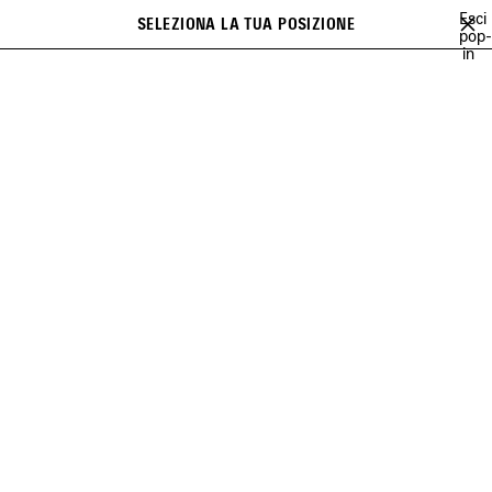
Vai al contenuto principale
Esci
SELEZIONA LA TUA POSIZIONE
PREFE
pop-
Cerca
in
close the banner
DONNA
BORSE
LE CITY
N
P
Precedente
Suc