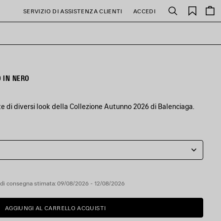
PREFE
SERVIZIO DI ASSISTENZA CLIENTI
ACCEDI
Cerca
 IN NERO
rte di diversi look della Collezione Autunno 2026 di Balenciaga.
di consegna stimata: 09/08/2026 - 12/08/2026
AGGIUNGI AL CARRELLO ACQUISTI
AGGIUNGI
SELEZIONA
AL
UNA