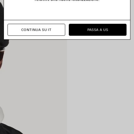
CONTINUA SU IT
PASSA A US