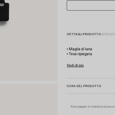
DETTAGLI PRODOTTO
SPEDIZI
• Maglia di lana
• Tesa ripiegata
• Etichetta con logo Balenciag
• Fabbricato in Italia
Vedi di più
Product ID:
A001NH4G6B010
Materiale principale: 96% po
Dettagli: 80% poliammide, 2
CURA DEL PRODOTTO
Puoi pagare in maniera sicura co