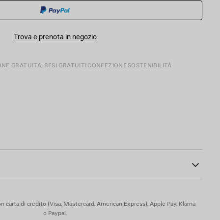
CARRELLO
TAGLIA
ACQUISTI
Trova e prenota in negozio
ONE GRATUITA, RESI GRATUITI
CONFEZIONE
SOSTENIBILITÀ
a grigio sul davanti
00
liammide, 4% elastan
0% elastan
n carta di credito (Visa, Mastercard, American Express), Apple Pay, Klarna
o Paypal.