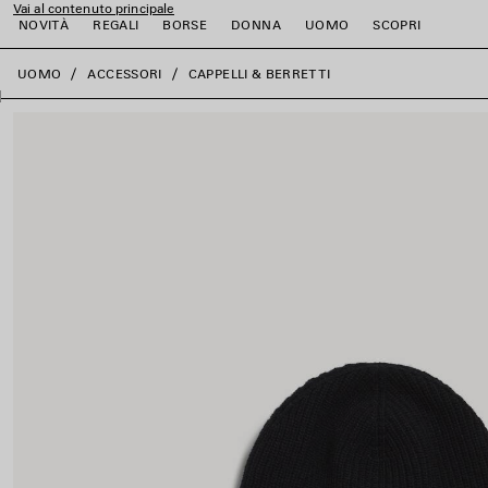
Vai al contenuto principale
NOVITÀ
REGALI
BORSE
DONNA
UOMO
SCOPRI
close the banner
UOMO
ACCESSORI
CAPPELLI & BERRETTI
i
i
i
i
i
i