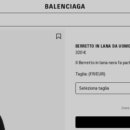
SALVA
NEI
PREFERITI
BERRETTO IN LANA DA UOMO
320 €
Il Berretto in lana nera fa pa
Taglia: (FR/EUR)
COLORI
:
NERO
Seleziona taglia
Nero
Data 