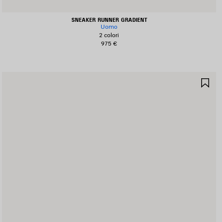
SNEAKER RUNNER GRADIENT
Uomo
2 colori
975 €
ALVA
SA
I
NE
EFERITI
PR