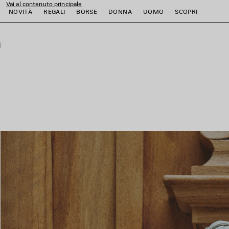
Vai al contenuto principale
NOVITÀ
REGALI
BORSE
DONNA
UOMO
SCOPRI
close the banner
i
i
i
i
i
i