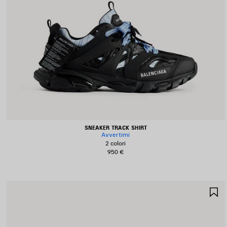
SNEAKER TRACK SHIRT
Avvertimi
2 colori
950 €
S
N
P