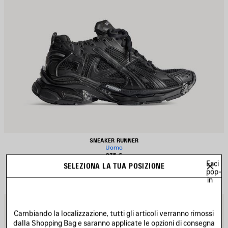
SNEAKER RUNNER
Uomo
975 €
Esci
SELEZIONA LA TUA POSIZIONE
pop-
in
ALVA
S
EI
NE
Cambiando la localizzazione, tutti gli articoli verranno rimossi
REFERITI
PR
dalla Shopping Bag e saranno applicate le opzioni di consegna