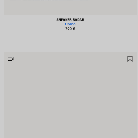
SNEAKER RADAR
Uomo
790 €
S
N
P