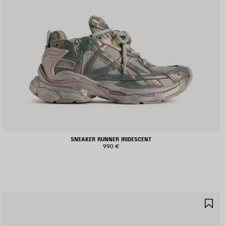
SNEAKER RUNNER IRIDESCENT
990 €
ALVA
SA
I
NE
EFERITI
PR