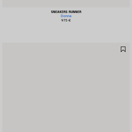
SNEAKERS RUNNER
Donna
975 €
ALVA
S
EI
NE
REFERITI
PR