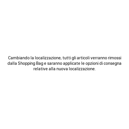
0
1
2
0
1
2
SNEAKER RUNNER
SNEAKER RUNNER IRIDESCENT
Uomo
990 €
975 €
SALVA
NEI
N
PREFERITI
P
Cambiando la localizzazione, tutti gli articoli verranno rimossi
dalla Shopping Bag e saranno applicate le opzioni di consegna
relative alla nuova localizzazione.
0
1
2
0
1
2
SNEAKERS RUNNER
SNEAKERS RUNNER
Uomo
Donna