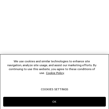
1
2
NEWSLETTER
3
4
5
SERVIZIO DI ASSISTENZA CLIENTI
6
7
8
L'AZIENDA
9
10
We use cookies and similar technologies to enhance site
11
navigation, analyze site usage, and assist our marketing efforts. By
SEGUICI
12
continuing to use this website, you agree to these conditions of
use.
Cookie Policy
.
BOUTIQUE
COOKIES SETTINGS
CONTATTACI
OK
CONTINUA SU IT
PASSA A US
© 2026 Balenciaga