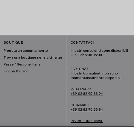
BOUTIQUE
CONTATTACI
Prenota un appuntamento
I nostri consulenti sono disponibili
Lun-Sab 9:30-19:00
Trova una boutique nelle vicinanze
Paese / Regione: Italia
LIVE CHAT
Lingua: Italiano
I nostri Consulenti non sono
momentaneamente disponibili
WHATSAPP
+39 02 82 95 33 94
CHIAMACI
+39 02 82 95 33 94
INVIACI UN’E-MAIL