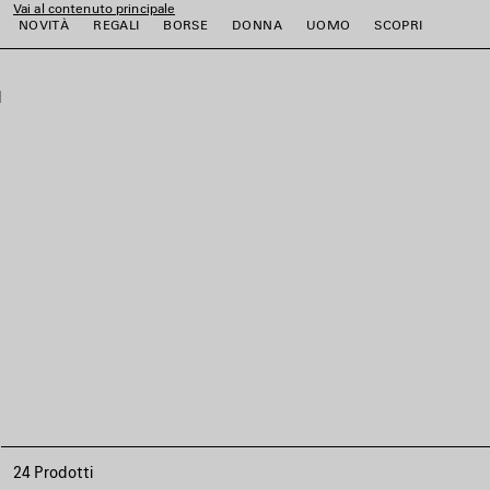
Vai al contenuto principale
NOVITÀ
REGALI
BORSE
DONNA
UOMO
SCOPRI
close the banner
i
i
i
i
i
i
24 Prodotti