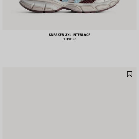
SNEAKER 3XL INTERLACE
1 090 €
ALVA
S
EI
NE
REFERITI
PR