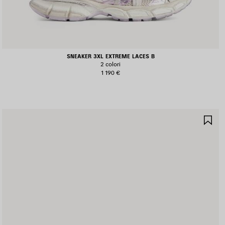
SNEAKER 3XL EXTREME LACES B
2 colori
1 190 €
ALVA
SA
I
NE
EFERITI
PR