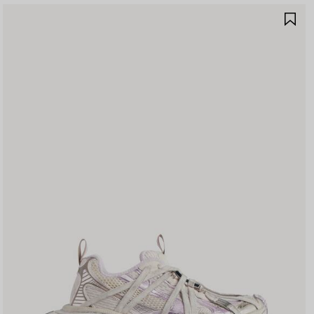
ALVA
SA
I
NE
EFERITI
PR