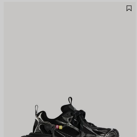
S
N
P