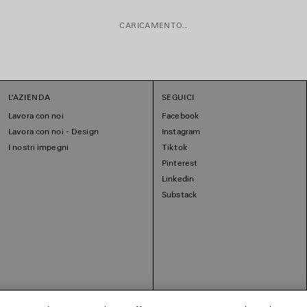
CARICAMENTO...
L'AZIENDA
SEGUICI
Lavora con noi
Facebook
Lavora con noi - Design
Instagram
I nostri impegni
Tiktok
Pinterest
Linkedin
Substack