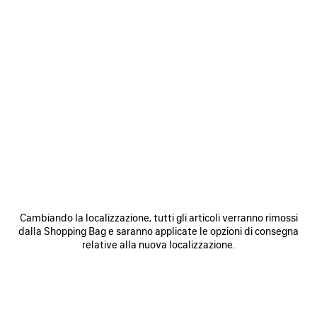
0
1
2
0
1
2
SNEAKER 3XL GRADIENT CON
SNEAKER 3XL CON CHARM
CHARM
2 colori
1 090 €
1 090 €
SALVA
Cambiando la localizzazione, tutti gli articoli verranno rimossi
NEI
N
dalla Shopping Bag e saranno applicate le opzioni di consegna
PREFERITI
P
relative alla nuova localizzazione.