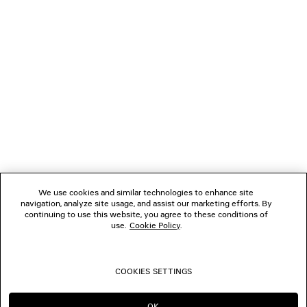
NEWSLETTER
SERVIZIO DI ASSISTENZA CLIENTI
L'AZIENDA
We use cookies and similar technologies to enhance site
navigation, analyze site usage, and assist our marketing efforts. By
SEGUICI
continuing to use this website, you agree to these conditions of
use.
Cookie Policy
.
BOUTIQUE
COOKIES SETTINGS
CONTATTACI
OK