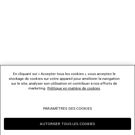
NEWSLETTER
SERVICE CLIENT
L'ENTREPRISE
NOUS SUIVRE
BOUTIQUES
En cliquant sur « Accepter tous les cookies », vous acceptez le
stockage de cookies sur votre appareil pour améliorer la navigation
sur le site, analyser son utilisation et contribuer à nos efforts de
marketing.
Politique en matière de cookies
NOUS CONTACTER
© 2026 Balenciaga
PARAMÈTRES DES COOKIES
Les photographies pourraient avoir été retouchées.
AUTORISER TOUS LES COOKIES
CONTINUER SUR FR
CHANGER POUR US