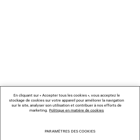
NEWSLETTER
SERVICE CLIENT
L'ENTREPRISE
NOUS SUIVRE
BOUTIQUES
En cliquant sur « Accepter tous les cookies », vous acceptez le
stockage de cookies sur votre appareil pour améliorer la navigation
sur le site, analyser son utilisation et contribuer à nos efforts de
marketing.
Politique en matière de cookies
NOUS CONTACTER
© 2026 Balenciaga
PARAMÈTRES DES COOKIES
Les photographies pourraient avoir été retouchées.