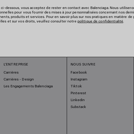
 ci-dessous, vous acceptez de rester en contact avec Balenciaga. Nous utiliser
nnelles pour vous fournir des mises à jour personnalisées concernant nos derni
ments, produits et services. Pour en savoir plus sur nos pratiques en matière de
es et sur vos droits, veuillez consulter notre
politique de confidentialité
.
L'ENTREPRISE
NOUS SUIVRE
Carrières
Facebook
Carrières - Design
Instagram
Les Engagements Balenciaga
Tiktok
Pinterest
Linkedin
Substack