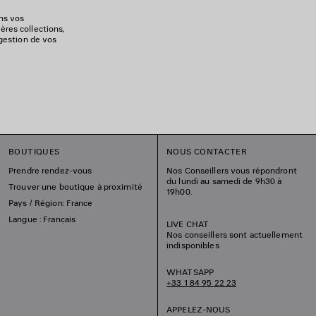
ons vos
ères collections,
 gestion de vos
BOUTIQUES
NOUS CONTACTER
Prendre rendez-vous
Nos Conseillers vous répondront
du lundi au samedi de 9h30 à
Trouver une boutique à proximité
19h00.
Pays / Région: France
Langue : Français
LIVE CHAT
Nos conseillers sont actuellement
indisponibles
WHATSAPP
+33 1 84 95 22 23
APPELEZ-NOUS