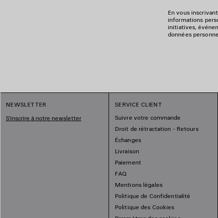
En vous inscrivant
informations perso
initiatives, événe
données personnell
NEWSLETTER
SERVICE CLIENT
Suivre votre commande
S'inscrire à notre newsletter
Droit de rétractation - Retours
Échanges
Livraison
Paiement
FAQ
Mentions légales
Politique de Confidentialité
Politique des Cookies