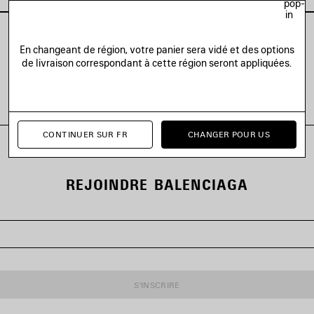
pop-
in
En changeant de région, votre panier sera vidé et des options
de livraison correspondant à cette région seront appliquées.
VOIR TOUS LES LOOKS
CONTINUER SUR FR
CHANGER POUR US
REJOINDRE BALENCIAGA
S'INSCRIRE