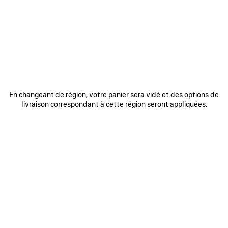
REJOINDRE BALENCIAGA
Adresse email
*
*
requis
S'INSCRIRE
En changeant de région, votre panier sera vidé et des options de
livraison correspondant à cette région seront appliquées.
En vous inscrivant ci-dessous, vous acceptez de rester en contact avec
Balenciaga. Nous utiliserons vos informations personnelles pour vous
fournir des mises à jour personnalisées concernant nos dernières
collections, initiatives, événements, produits et services. Pour en savoir
plus sur nos pratiques en matière de gestion de vos données
personnelles et sur vos droits, veuillez consulter notre
politique de
confidentialité
.