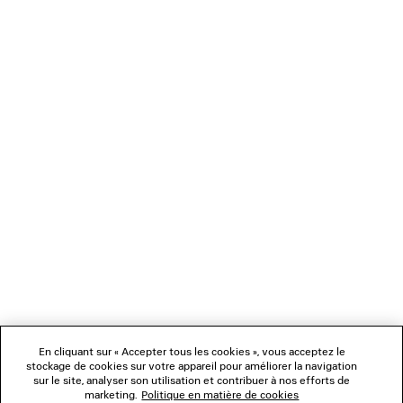
JEAN INCURVÉ
MOCASSIN C
990 €
890 €
NEWSLETTER
SERVICE CLIENT
L'ENTREPRISE
NOUS SUIVRE
BOUTIQUES
En cliquant sur « Accepter tous les cookies », vous acceptez le
stockage de cookies sur votre appareil pour améliorer la navigation
sur le site, analyser son utilisation et contribuer à nos efforts de
marketing.
Politique en matière de cookies