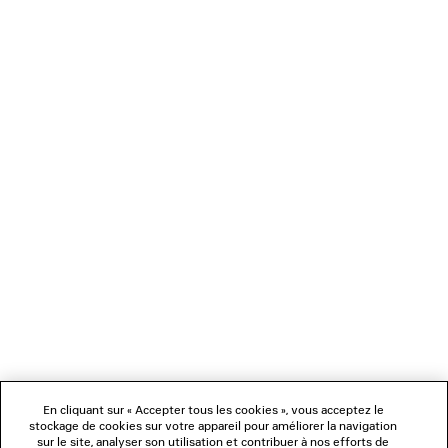
MOCASSIN COMFY
EAR CUFF EIS
890 €
350 €
NEWSLETTER
SERVICE CLIENT
L'ENTREPRISE
NOUS SUIVRE
BOUTIQUES
En cliquant sur « Accepter tous les cookies », vous acceptez le
stockage de cookies sur votre appareil pour améliorer la navigation
sur le site, analyser son utilisation et contribuer à nos efforts de