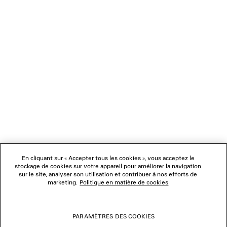
CHARGEMENT...
1
2
NEWSLETTER
3
4
5
SERVICE CLIENT
6
7
L'ENTREPRISE
En cliquant sur « Accepter tous les cookies », vous acceptez le
NOUS SUIVRE
stockage de cookies sur votre appareil pour améliorer la navigation
sur le site, analyser son utilisation et contribuer à nos efforts de
marketing.
Politique en matière de cookies
BOUTIQUES
PARAMÈTRES DES COOKIES
NOUS CONTACTER