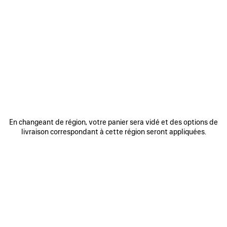
0
1
2
0
1
2
LUNETTES DE SOLEIL CARRÉES AF
LUNETTES DE SOLEIL RECTANGLE
COSMO
COSMO
385 €
385 €
AJOUTER
AUX
FAVORIS
En changeant de région, votre panier sera vidé et des options de
livraison correspondant à cette région seront appliquées.
0
1
2
0
1
2