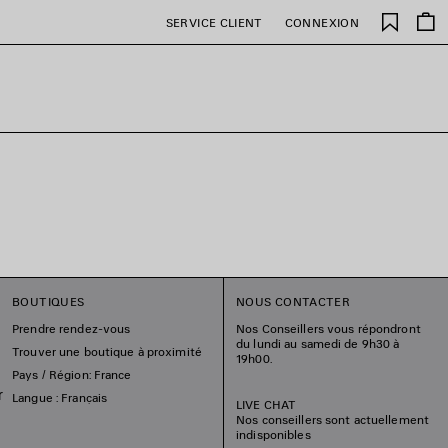
Favori
SERVICE CLIENT
CONNEXION
BOUTIQUES
NOUS CONTACTER
Prendre rendez-vous
Nos Conseillers vous répondront
du lundi au samedi de 9h30 à
Trouver une boutique à proximité
19h00.
Pays / Région: France
r
Langue : Français
LIVE CHAT
Nos conseillers sont actuellement
indisponibles