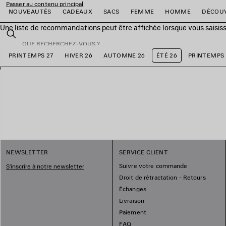
Passer au contenu principal
NOUVEAUTÉS
CADEAUX
SACS
FEMME
HOMME
DÉCOU
Une liste de recommandations peut être affichée lorsque vous saisis
fermer la bannière
Rechercher
PRINTEMPS 27
HIVER 26
AUTOMNE 26
ÉTÉ 26
PRINTEMPS 
er
er
er
er
er
er
NEWSLETTER
SERVICE CLIENT
Suivre votre commande
S'inscrire à notre newsletter
Droit de rétractation - Retours
Échanges
Livraison
Paiement
FAQ