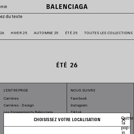
VRIR
sez du texte
26
HIVER 25
AUTOMNE 25
ÉTÉ 25
TOUTES LES COLLECTIONS
ÉTÉ 26
L'ENTREPRISE
NOUS SUIVRE
Carrières
Facebook
Carrières - Design
Instagram
Les Engagements Balenciaga
Tiktok
Quitte
Pinterest
CHOISISSEZ VOTRE LOCALISATION
la
Linkedin
pop-
in
Substack