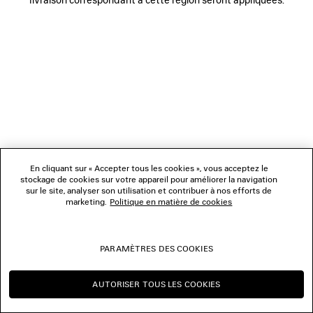
NOUS SUIVRE
BOUTIQUES
NOUS CONTACTER
© 2026 Balenciaga
Les photographies pourraient avoir été retouchées.
En cliquant sur « Accepter tous les cookies », vous acceptez le
stockage de cookies sur votre appareil pour améliorer la navigation
sur le site, analyser son utilisation et contribuer à nos efforts de
marketing.
Politique en matière de cookies
PARAMÈTRES DES COOKIES
AUTORISER TOUS LES COOKIES
CONTINUER SUR FR
CHANGER POUR US