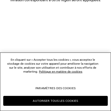
NOUS SUIVRE
BOUTIQUES
NOUS CONTACTER
© 2026 Balenciaga
Les photographies pourraient avoir été retouchées.
En cliquant sur « Accepter tous les cookies », vous acceptez le
stockage de cookies sur votre appareil pour améliorer la navigation
sur le site, analyser son utilisation et contribuer à nos efforts de
marketing.
Politique en matière de cookies
PARAMÈTRES DES COOKIES
AUTORISER TOUS LES COOKIES
CONTINUER SUR FR
CHANGER POUR US