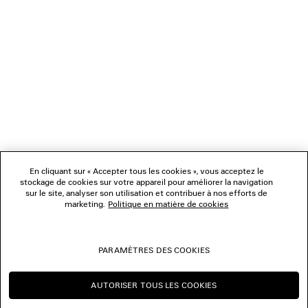
NEWSLETTER
SERVICE CLIENT
L'ENTREPRISE
NOUS SUIVRE
BOUTIQUES
En cliquant sur « Accepter tous les cookies », vous acceptez le
stockage de cookies sur votre appareil pour améliorer la navigation
sur le site, analyser son utilisation et contribuer à nos efforts de
marketing.
Politique en matière de cookies
NOUS CONTACTER
© 2026 Balenciaga
PARAMÈTRES DES COOKIES
Les photographies pourraient avoir été retouchées.
AUTORISER TOUS LES COOKIES
CONTINUER SUR FR
CHANGER POUR US