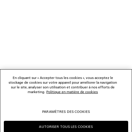
NEWSLETTER
SERVICE CLIENT
L'ENTREPRISE
NOUS SUIVRE
BOUTIQUES
En cliquant sur « Accepter tous les cookies », vous acceptez le
stockage de cookies sur votre appareil pour améliorer la navigation
sur le site, analyser son utilisation et contribuer à nos efforts de
marketing.
Politique en matière de cookies
NOUS CONTACTER
© 2026 Balenciaga
PARAMÈTRES DES COOKIES
Les photographies pourraient avoir été retouchées.
AUTORISER TOUS LES COOKIES
CONTINUER SUR FR
CHANGER POUR US