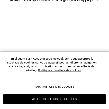
NOUS SUIVRE
BOUTIQUES
NOUS CONTACTER
© 2026 Balenciaga
Les photographies pourraient avoir été retouchées.
En cliquant sur « Accepter tous les cookies », vous acceptez le
stockage de cookies sur votre appareil pour améliorer la navigation
sur le site, analyser son utilisation et contribuer à nos efforts de
marketing.
Politique en matière de cookies
PARAMÈTRES DES COOKIES
AUTORISER TOUS LES COOKIES
CONTINUER SUR FR
CHANGER POUR US