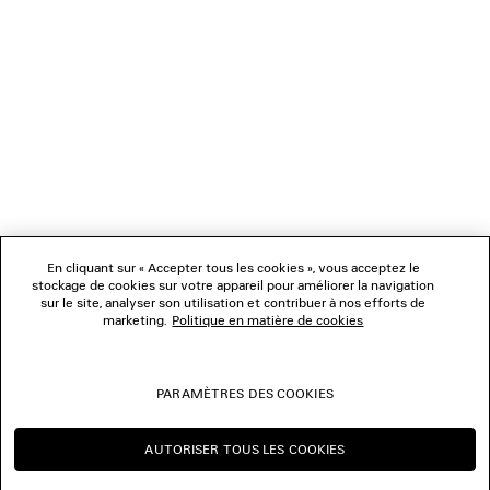
NEWSLETTER
SERVICE CLIENT
L'ENTREPRISE
NOUS SUIVRE
BOUTIQUES
En cliquant sur « Accepter tous les cookies », vous acceptez le
stockage de cookies sur votre appareil pour améliorer la navigation
sur le site, analyser son utilisation et contribuer à nos efforts de
marketing.
Politique en matière de cookies
NOUS CONTACTER
© 2026 Balenciaga
PARAMÈTRES DES COOKIES
Les photographies pourraient avoir été retouchées.
AUTORISER TOUS LES COOKIES
CONTINUER SUR CH
CHANGER POUR US