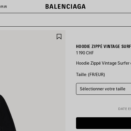
VRIR
AJOUTER
AUX
FAVORIS
HOODIE ZIPPÉ VINTAGE SUR
1 190 CHF
Hoodie Zippé Vintage Surfer 
Taille: (FR/EUR)
COULEURS
:
NOIR
Sélectionner votre taille
Noir
DATE ES