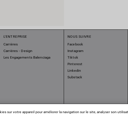
L'ENTREPRISE
NOUS SUIVRE
Carrières
Facebook
Carrières - Design
Instagram
Les Engagements Balenciaga
Tiktok
Pinterest
Linkedin
Substack
es sur votre appareil pour améliorer la navigation sur le site, analyser son utilisa