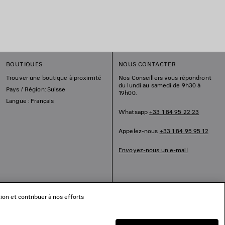
BOUTIQUES
NOUS CONTACTER
Trouver une boutique à proximité
Nos Conseillers vous répondront
du lundi au samedi de 9h30 à
Pays / Région: Suisse
19h00.
Langue : Français
Whatsapp
+33 1 84 95 22 23
Appelez-nous
+33 1 84 95 95 12
Envoyez-nous un e-mail
tion et contribuer à nos efforts