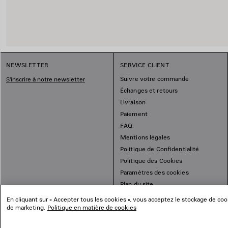
NEWSLETTER
SERVICE CLIENT
Suivre votre commande
S'inscrire à notre newsletter
Échanges et retours
Livraison
Paiement
FAQ
Mentions légales
Politique de Confidentialité
Politique des Cookies
Paramètres des cookies
Plan du site
En cliquant sur « Accepter tous les cookies », vous acceptez le stockage de cooki
de marketing.
Politique en matière de cookies