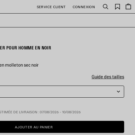
Favori
SERVICE CLIENT
CONNEXION
Rechercher
FER POUR HOMME EN NOIR
en molleton sec noir
Guide des tailles
TIMÉE DE LIVRAISON : 07/08/2026 - 10/08/2026
AJOUTER AU PANIER
AJOUTER
VEUILLEZ
AU
SÉLECTIONNER