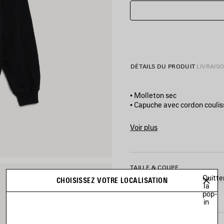
DÉTAILS DU PRODUIT
LIVRAIS
• Molleton sec
• Capuche avec cordon couli
• Manches raglan
• Fermeture zippée à double
Voir plus
• 2 poches à l’avant
Product ID:
A0016VTUVT710
• Poignets et ceinture élasti
• Artwork vintage surfer impr
• Fabriqué au Portugal
TAILLE & COUPE
Quitte
CHOISISSEZ VOTRE LOCALISATION
la
Matière principale : 100 % co
pop-
ENTRETIEN
in