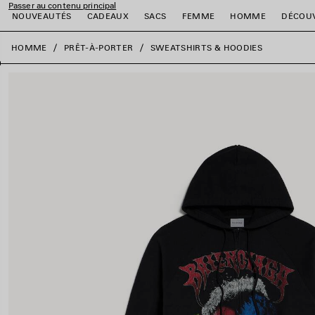
Passer au contenu principal
NOUVEAUTÉS
CADEAUX
SACS
FEMME
HOMME
DÉCOU
fermer la bannière
HOMME
PRÊT-À-PORTER
SWEATSHIRTS & HOODIES
er
er
er
er
er
er