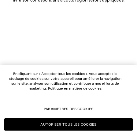
NOUS SUIVRE
BOUTIQUES
NOUS CONTACTER
© 2026 Balenciaga
Les photographies pourraient avoir été retouchées.
En cliquant sur « Accepter tous les cookies », vous acceptez le
stockage de cookies sur votre appareil pour améliorer la navigation
sur le site, analyser son utilisation et contribuer à nos efforts de
marketing.
Politique en matière de cookies
PARAMÈTRES DES COOKIES
AUTORISER TOUS LES COOKIES
CONTINUER SUR CH
CHANGER POUR US