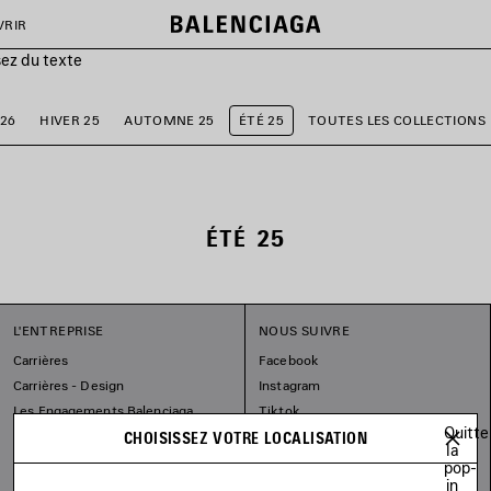
VRIR
sez du texte
26
HIVER 25
AUTOMNE 25
ÉTÉ 25
TOUTES LES COLLECTIONS
ÉTÉ 25
L'ENTREPRISE
NOUS SUIVRE
Carrières
Facebook
Carrières - Design
Instagram
Les Engagements Balenciaga
Tiktok
Quitte
Pinterest
CHOISISSEZ VOTRE LOCALISATION
la
Linkedin
pop-
in
Substack