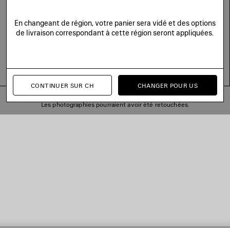
En changeant de région, votre panier sera vidé et des options
de livraison correspondant à cette région seront appliquées.
CONTINUER SUR CH
CHANGER POUR US
© 2026 Balenciaga
Les photographies pourraient avoir été retouchées.