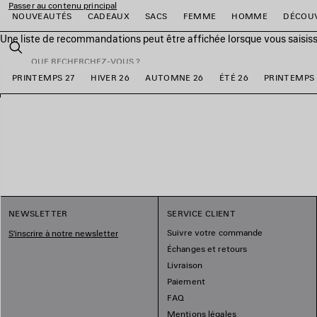
Passer au contenu principal
NOUVEAUTÉS
CADEAUX
SACS
FEMME
HOMME
DÉCOU
Une liste de recommandations peut être affichée lorsque vous saisis
fermer la bannière
Rechercher
PRINTEMPS 27
HIVER 26
AUTOMNE 26
ÉTÉ 26
PRINTEMPS 
er
er
er
er
er
er
NEWSLETTER
SERVICE CLIENT
Suivre votre commande
S'inscrire à notre newsletter
Échanges et retours
Livraison
Paiement
FAQ
Mentions légales