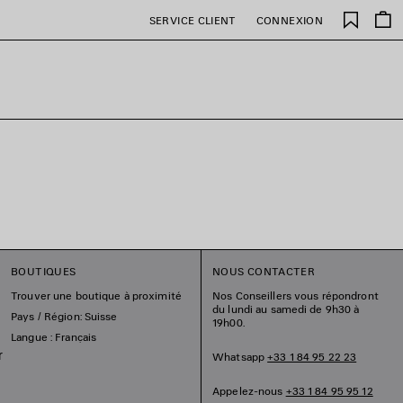
Favori
SERVICE CLIENT
CONNEXION
BOUTIQUES
NOUS CONTACTER
Trouver une boutique à proximité
Nos Conseillers vous répondront
du lundi au samedi de 9h30 à
Pays / Région: Suisse
19h00.
Langue : Français
r
Whatsapp
+33 1 84 95 22 23
Appelez-nous
+33 1 84 95 95 12