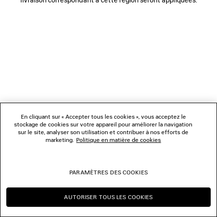
NOUS SUIVRE
BOUTIQUES
NOUS CONTACTER
© 2026 Balenciaga
Les photographies pourraient avoir été retouchées.
En cliquant sur « Accepter tous les cookies », vous acceptez le
stockage de cookies sur votre appareil pour améliorer la navigation
sur le site, analyser son utilisation et contribuer à nos efforts de
marketing.
Politique en matière de cookies
PARAMÈTRES DES COOKIES
AUTORISER TOUS LES COOKIES
CONTINUER SUR CH
CHANGER POUR US