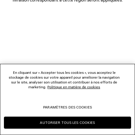
NOUS SUIVRE
BOUTIQUES
NOUS CONTACTER
© 2026 Balenciaga
Les photographies pourraient avoir été retouchées.
En cliquant sur « Accepter tous les cookies », vous acceptez le
stockage de cookies sur votre appareil pour améliorer la navigation
sur le site, analyser son utilisation et contribuer à nos efforts de
marketing.
Politique en matière de cookies
PARAMÈTRES DES COOKIES
AUTORISER TOUS LES COOKIES
CONTINUER SUR CH
CHANGER POUR US