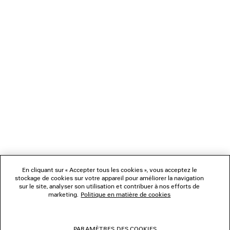
CAD$ 1,090
NEWSLETTER
SERVICE CLIENT
L'ENTREPRISE
NOUS SUIVRE
BOUTIQUES
En cliquant sur « Accepter tous les cookies », vous acceptez le
stockage de cookies sur votre appareil pour améliorer la navigation
sur le site, analyser son utilisation et contribuer à nos efforts de
marketing.
Politique en matière de cookies
NOUS CONTACTER
© 2026 Balenciaga
PARAMÈTRES DES COOKIES