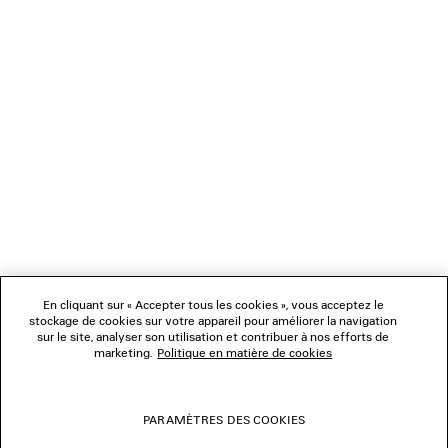
NEWSLETTER
SERVICE CLIENT
L'ENTREPRISE
NOUS SUIVRE
BOUTIQUES
En cliquant sur « Accepter tous les cookies », vous acceptez le
stockage de cookies sur votre appareil pour améliorer la navigation
sur le site, analyser son utilisation et contribuer à nos efforts de
marketing.
Politique en matière de cookies
NOUS CONTACTER
© 2026 Balenciaga
PARAMÈTRES DES COOKIES
Les photographies pourraient avoir été retouchées.