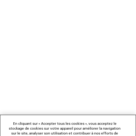
VESTE COURTE INCURVÉE
JEAN À COUTURES 
CAD$ 2,150
CAD$ 1,65
NEWSLETTER
SERVICE CLIENT
L'ENTREPRISE
NOUS SUIVRE
BOUTIQUES
En cliquant sur « Accepter tous les cookies », vous acceptez le
stockage de cookies sur votre appareil pour améliorer la navigation
sur le site, analyser son utilisation et contribuer à nos efforts de